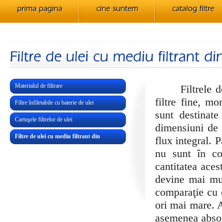
Materialul de filtrare
Filtrele de ul
filtre fine, m
Filtre înfiletabile cu baterie de ulei
sunt destinate
Cartuşele filtrelor de ulei
dimensiuni de 
Filtre de ulei cu mediu filtrant din
flux integral. 
ţesătură
nu sunt în co
cantitatea aces
devine mai mul
comparaţie cu c
ori mai mare. A
asemenea absorb