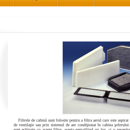
Filtrele de cabină sunt folosite pentru a filtra aerul care este aspirat
de ventilaţie sau prin sistemul de aer condiţionat în cabina şoferulu
sunt echipate cu aceste filtre, acesta nemaifiind un lux, ci o necesita