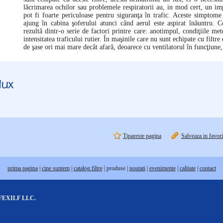
lăcrimarea ochilor sau problemele respiratorii au, in mod cert, un imp
pot fi foarte periculoase pentru siguranţa în trafic. Aceste simptome
ajung în cabina şoferului atunci când aerul este aspirat înăuntru. C
rezultă dintr-o serie de factori printre care: anotimpul, condiţiile met
intensitatea traficului rutier. În maşinile care nu sunt echipate cu filtre
de şase ori mai mare decât afară, deoarece cu ventilatorul în funcţiune
Tipareste pagina
Salveaza in favori
prima pagina
|
cine suntem
|
catalog filtre
|
produse
|
noutati
|
evenimente
|
calitate
|
contact
FEXILF LLC.