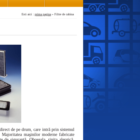
Esti aici :
prima pagina
» Filtre de cabina
 direct de pe drum, care intră prin sistemul
i. Majoritatea maşinilor moderne fabricate
te de siguranţă. Oboseala, rinita alergică,