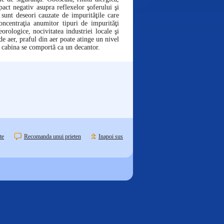
act negativ asupra reflexelor şoferului şi
 sunt deseori cauzate de impurităţile care
oncentraţia anumitor tipuri de impurităţi
eorologice, nocivitatea industriei locale şi
 de aer, praful din aer poate atinge un nivel
, cabina se comportă ca un decantor.
te
Recomanda unui prieten
Inapoi sus