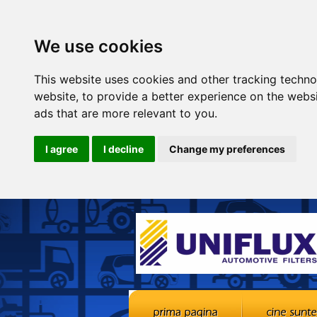
We use cookies
This website uses cookies and other tracking techn
website
,
to provide a better experience on the webs
ads that are more relevant to you
.
I agree
I decline
Change my preferences