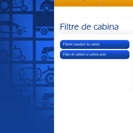
Filtrele standard de cabină
Filtre de cabină cu carbon activ