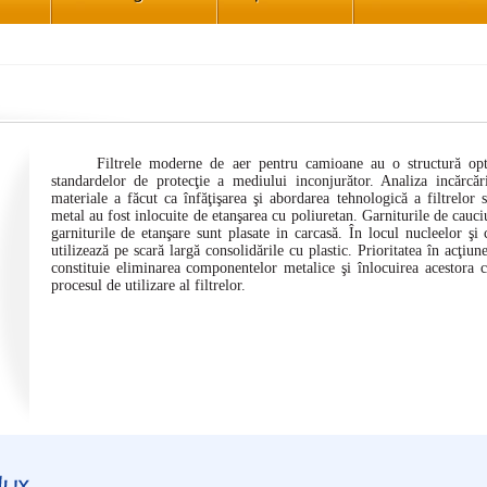
Filtrele moderne de aer pentru camioane au o structură optimiz
standardelor de protecţie a mediului inconjurător. Analiza incărcăr
materiale a făcut ca înfăţişarea şi abordarea tehnologică a filtrelor să
metal au fost inlocuite de etanşarea cu poliuretan. Garniturile de cauci
garniturile de etanşare sunt plasate in carcasă. În locul nucleelor şi
utilizează pe scară largă consolidările cu plastic. Prioritatea în acţiu
constituie eliminarea componentelor metalice şi înlocuirea acestora c
procesul de utilizare al filtrelor.