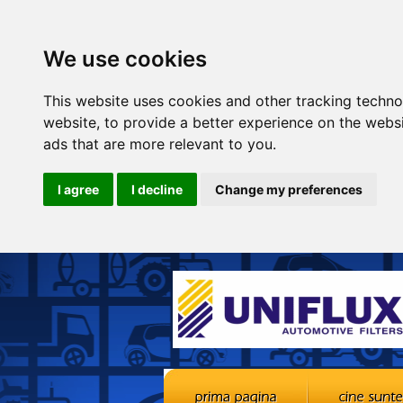
We use cookies
This website uses cookies and other tracking techn
website
,
to provide a better experience on the webs
ads that are more relevant to you
.
I agree
I decline
Change my preferences