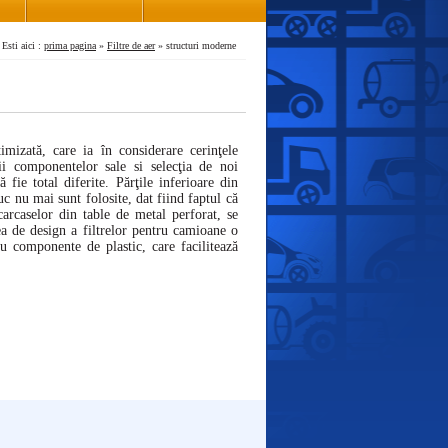
Esti aici :
prima pagina
»
Filtre de aer
» structuri moderne
ată, care ia în considerare cerinţele
ii componentelor sale si selecţia de noi
 fie total diferite. Părţile inferioare din
uc nu mai sunt folosite, dat fiind faptul că
 carcaselor din table de metal perforat, se
nea de design a filtrelor pentru camioane o
u componente de plastic, care facilitează